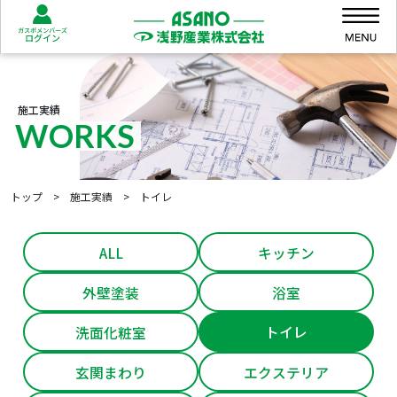
Skip to content
Skip to footer
Me
施工実績
WORKS
トップ
>
施工実績
>
トイレ
ALL
キッチン
外壁塗装
浴室
トイレ
洗面化粧室
玄関まわり
エクステリア