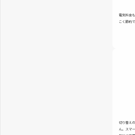
電気料金も
こく節約
切り替え
ん。スマ