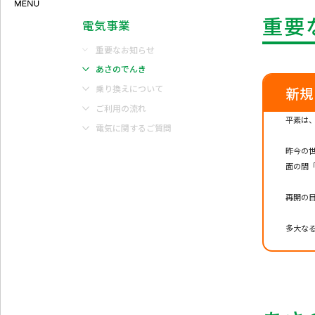
重要
電気事業
重要なお知らせ
あさのでんき
乗り換えについて
新規
ご利用の流れ
平素は
電気に関するご質問
昨今の
面の間
再開の
多大な