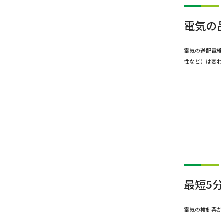
電気の
電気の送配電
性など）は変
最短5
電気の検針票