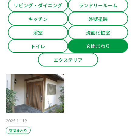
リビング・ダイニング
ランドリールーム
キッチン
外壁塗装
浴室
洗面化粧室
玄関まわり
トイレ
エクステリア
2025.11.19
玄関まわり