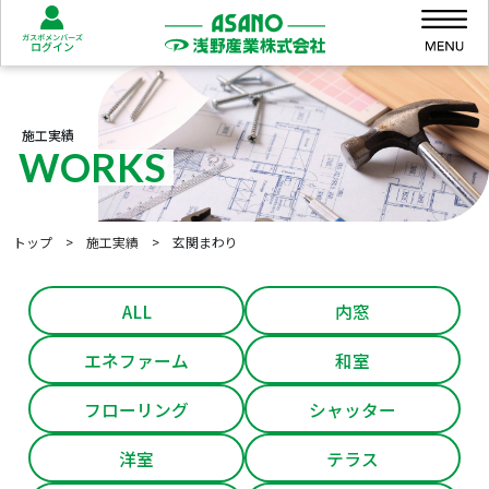
Skip to content
Skip to footer
Me
施工実績
WORKS
トップ
>
施工実績
>
玄関まわり
ALL
内窓
エネファーム
和室
フローリング
シャッター
洋室
テラス