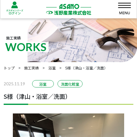
Skip to content
Skip to footer
Me
施工実績
WORKS
トップ
>
施工実績
>
浴室
>
S様（津山・浴室／洗面）
2025.11.19
浴室
洗面化粧室
S様（津山・浴室／洗面）